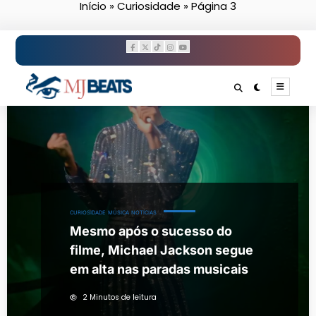
Início
»
Curiosidade
»
Página 3
Pular
para
o
conteúdo
CURIOSIDADE
MÚSICA
NOTÍCIAS
Mesmo após o sucesso do
filme, Michael Jackson segue
em alta nas paradas musicais
2 Minutos de leitura