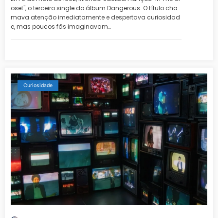
oset", o terceiro single do álbum Dangerous. O título cha
mava atenção imediatamente e despertava curiosidad
e, mas poucos fãs imaginavam…
Curiosidade