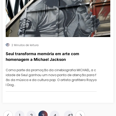
2 Minutos de leitura
Seul transforma memória em arte com
homenagem a Michael Jackson
Como parte da promoção da cinebiografia MICHAEL, a c
idade de Seul ganhou um novo ponto de atenção para f
ãs da música e da cultura pop. O artista grafiteiro Royya
l Dog…
Paginação
1
2
3
4
42
…