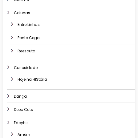
Colunas
Entre Linhas
Ponto Cego
Reescuta
Curiosidade
Hoje na HIStória
Dança
Deep Cuts
Edcyhis
Amém