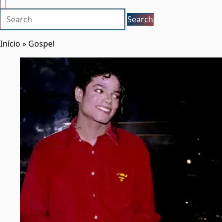
×
Início
»
Gospel