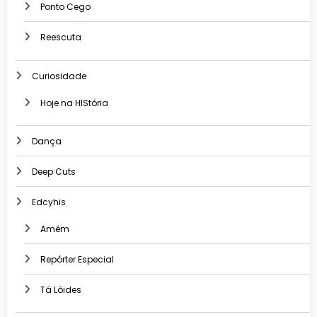
Ponto Cego
Reescuta
Curiosidade
Hoje na HIStória
Dança
Deep Cuts
Edcyhis
Amém
Repórter Especial
Tá Lóides