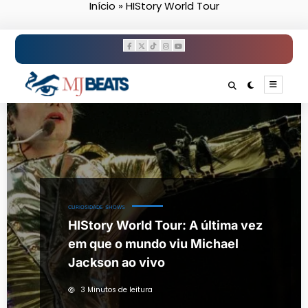
Início
»
HIStory World Tour
Pular
para
o
conteúdo
CURIOSIDADE
SHOWS
HIStory World Tour: A última vez
em que o mundo viu Michael
Jackson ao vivo
3 Minutos de leitura