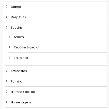
Dança
Deep Cuts
Edcyhis
Amém
Repórter Especial
Tá Lóides
Entrevistas
Família
HIStórias de Fãs
Homenagens