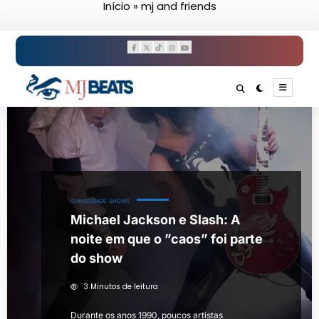
Início
»
mj and friends
Pular
para
o
conteúdo
CURIOSIDADE
SHOWS
Michael Jackson e Slash: A
noite em que o ”caos” foi parte
do show
3 Minutos de leitura
Durante os anos 1990, poucos artistas