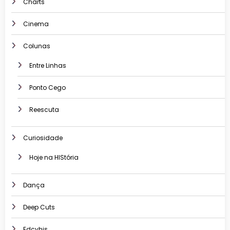
Charts
Cinema
Colunas
Entre Linhas
Ponto Cego
Reescuta
Curiosidade
Hoje na HIStória
Dança
Deep Cuts
Edcyhis