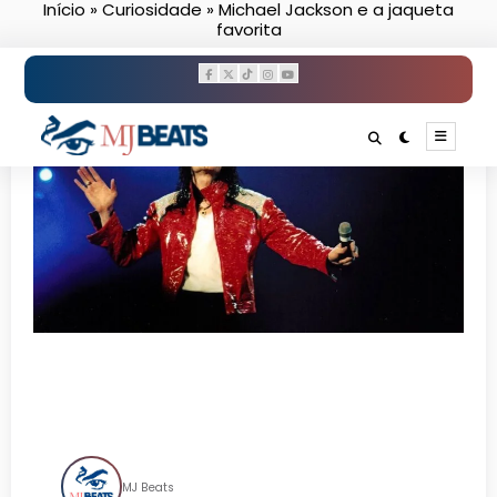
Início
»
Curiosidade
»
Michael Jackson e a jaqueta
Pular
favorita
para
o
conteúdo
Michael Jackson e a jaqueta
favorita
MJ Beats