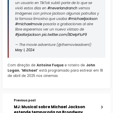
un usuario en TikTok subió parte de lo que se
vivió estos días en
#neverlandranch
vemos
imágenes con prince jackson algunas patrullas y
la famosa limosina que usaba
#michaeljackson
#michaelmovie
pasaría a grabaciones al aire
libre esperemos ver un nuevo vistazo de
#jaafarjackson
pic.twitter.com/BDeIpFIuP9
— The movie adventure (@themovieadvent)
May 1, 2024
Com direção de
Antoine Fuqua
e roteiro de
John
Logan
, “
Michael
” está programado para estrear em 18
de abril de 2025 nos cinemas.
Previous post
MJ: Musical sobre Michael Jackson
estende temporada na Broadway