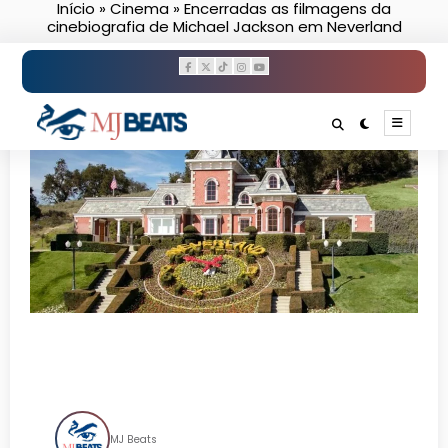
Início
»
Cinema
»
Encerradas as filmagens da
Pular
cinebiografia de Michael Jackson em Neverland
para
o
conteúdo
Encerradas as filmagens da
cinebiografia de Michael
Jackson em Neverland
MJ Beats