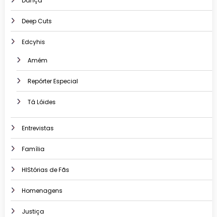
Dança
Deep Cuts
Edcyhis
Amém
Repórter Especial
Tá Lóides
Entrevistas
Família
HIStórias de Fãs
Homenagens
Justiça