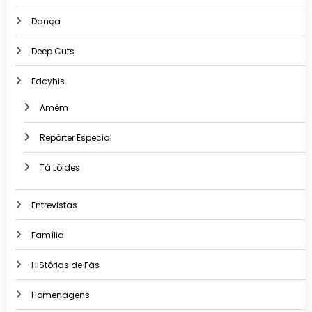
Dança
Deep Cuts
Edcyhis
Amém
Repórter Especial
Tá Lóides
Entrevistas
Família
HIStórias de Fãs
Homenagens