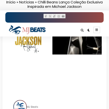
Início
»
Notícias
»
Chilli Beans Lança Coleção Exclusiva
Pular
Inspirada em Michael Jackson
para
o
conteúdo
Chilli Beans Lança Coleção
Exclusiva Inspirada em
Michael Jackson
MJ Beats