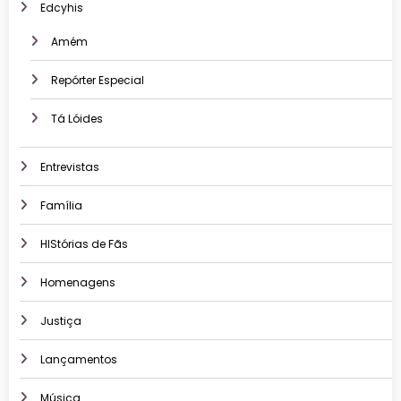
Edcyhis
Amém
Repórter Especial
Tá Lóides
Entrevistas
Família
HIStórias de Fãs
Homenagens
Justiça
Lançamentos
Música