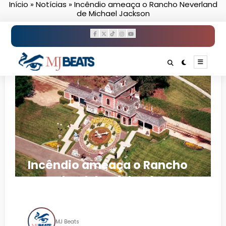
Início
»
Notícias
»
Incêndio ameaça o Rancho Neverland
Pular
de Michael Jackson
para
o
conteúdo
Incêndio ameaça o Rancho
Neverland de Michael
Jackson
MJ Beats