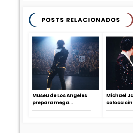
POSTS RELACIONADOS
Museu de Los Angeles
Michael J
prepara mega
coloca ci
exibição de MICHAEL a
entre as m
céu aberto no
do mundo
aniversário do Rei do
Pop