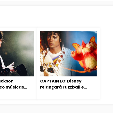
ackson
CAPTAIN EO: Disney
nco músicas
relançará Fuzzball em
ais ouvidas
pelúcia