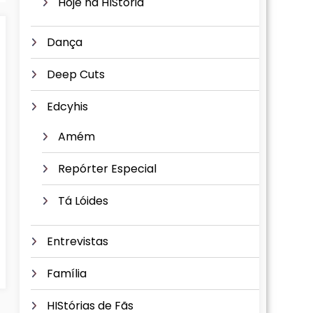
Hoje na HIStória
Dança
Deep Cuts
Edcyhis
Amém
Repórter Especial
Tá Lóides
Entrevistas
Família
HIStórias de Fãs