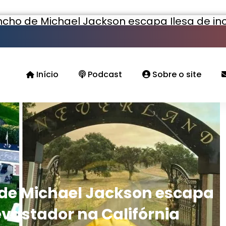
ncho de Michael Jackson escapa Ilesa de in
Início
Podcast
Sobre o site
 de Michael Jackson escapa
evastador na Califórnia