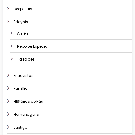
Deep Cuts
Edcyhis
Amém
Repórter Especial
Tá Lóides
Entrevistas
Família
HIStórias de Fãs
Homenagens
Justiça