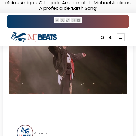
Início
»
Artigo
»
O Legado Ambiental de Michael Jackson:
Pular
A profecia de ‘Earth Song’
para
o
conteúdo
O Legado Ambiental de
Michael Jackson: A profecia
de ‘Earth Song’
MJ Beats