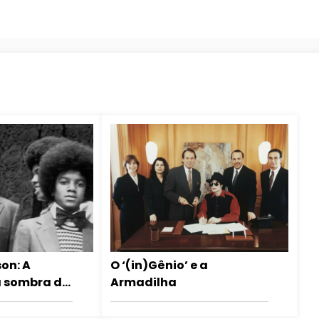
on: A
O ‘(in)Gênio’ e a
a sombra da
Armadilha
 Joe Jackson