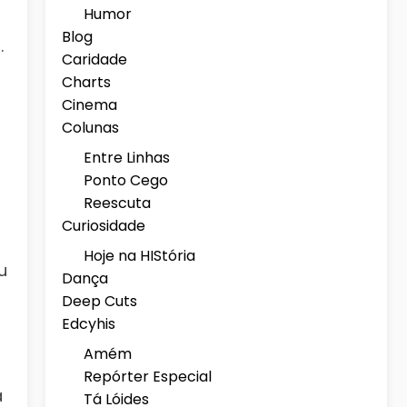
Humor
Blog
.
Caridade
Charts
Cinema
Colunas
Entre Linhas
Ponto Cego
Reescuta
Curiosidade
Hoje na HIStória
u
Dança
Deep Cuts
Edcyhis
Amém
Repórter Especial
a
Tá Lóides