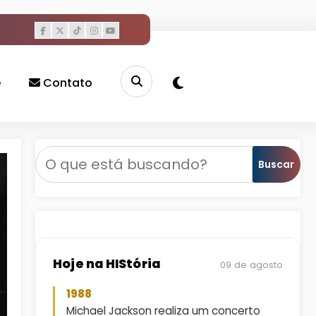
e
Contato
assistir show em SP (Folha de S. Paulo,
Pesquisar
Buscar
Hoje na HIStória
09 de agosto
1988
Michael Jackson realiza um concerto