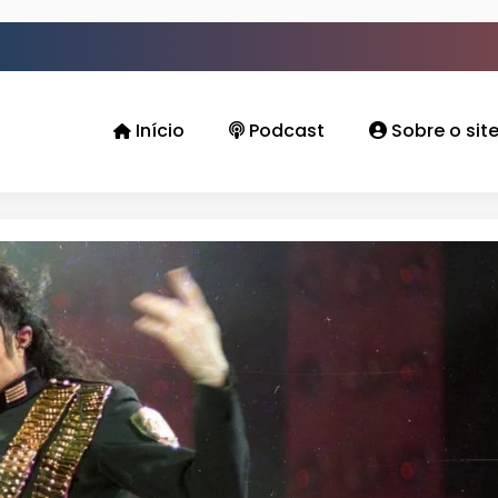
Início
Podcast
Sobre o sit
on no Brasil: Cariocas arrumam a mala para 
Outubro 1993)