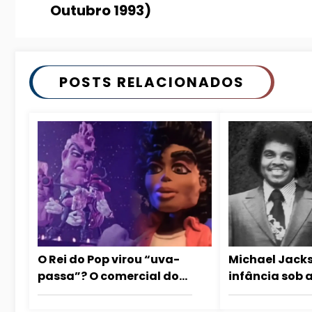
Outubro 1993)
POSTS RELACIONADOS
O Rei do Pop virou “uva-
Michael Jacks
passa”? O comercial dos
infância sob 
California Raisins com
disciplina de
Michael Jackson