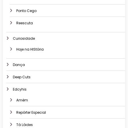
Ponto Cego
Reescuta
Curiosidade
Hoje na HIStória
Dança
Deep Cuts
Edcyhis
Amém
Repórter Especial
Tá Lóides