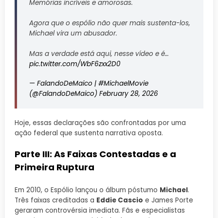
Memórias incríveis e amorosas.
Agora que o espólio não quer mais sustenta-los,
Michael vira um abusador.
Mas a verdade está aqui, nesse vídeo e é…
pic.twitter.com/WbF6zxx2D0
— FalandoDeMaico | #MichaelMovie
(@FalandoDeMaico)
February 28, 2026
Hoje, essas declarações são confrontadas por uma
ação federal que sustenta narrativa oposta.
Parte III: As Faixas Contestadas e a
Primeira Ruptura
Em 2010, o Espólio lançou o álbum póstumo
Michael
.
Três faixas creditadas a
Eddie Cascio
e James Porte
geraram controvérsia imediata. Fãs e especialistas