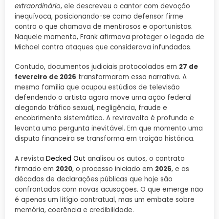
extraordinário
, ele descreveu o cantor com devoção
inequívoca, posicionando-se como defensor firme
contra o que chamava de mentirosos e oportunistas.
Naquele momento, Frank afirmava proteger o legado de
Michael contra ataques que considerava infundados.
Contudo, documentos judiciais protocolados em
27 de
fevereiro de 2026
transformaram essa narrativa. A
mesma família que ocupou estúdios de televisão
defendendo o artista agora move uma ação federal
alegando tráfico sexual, negligência, fraude e
encobrimento sistemático. A reviravolta é profunda e
levanta uma pergunta inevitável. Em que momento uma
disputa financeira se transforma em traição histórica.
A revista
Decked Out
analisou os autos, o contrato
firmado em
2020
, o processo iniciado em
2026
, e as
décadas de declarações públicas que hoje são
confrontadas com novas acusações. O que emerge não
é apenas um litígio contratual, mas um embate sobre
memória, coerência e credibilidade.