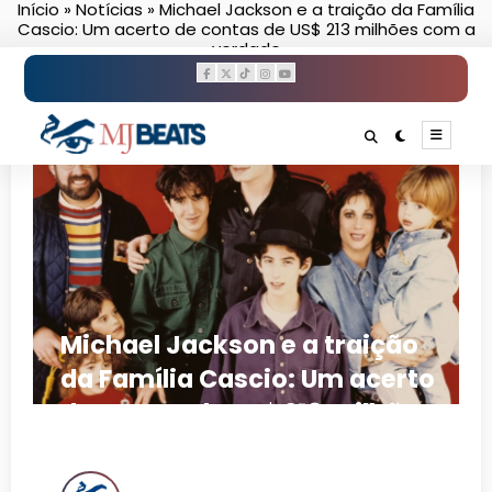
Início
»
Notícias
»
Michael Jackson e a traição da Família
Pular
Cascio: Um acerto de contas de US$ 213 milhões com a
para
verdade
o
conteúdo
Michael Jackson e a traição
da Família Cascio: Um acerto
de contas de US$ 213 milhões
com a verdade