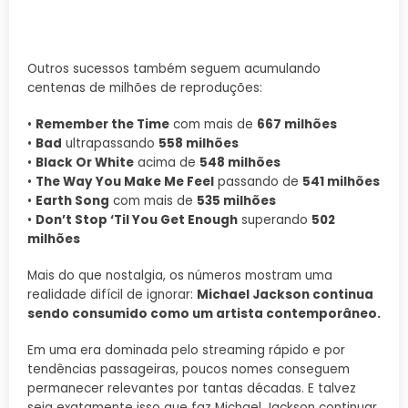
Outros sucessos também seguem acumulando
centenas de milhões de reproduções:
•
Remember the Time
com mais de
667 milhões
•
Bad
ultrapassando
558 milhões
•
Black Or White
acima de
548 milhões
•
The Way You Make Me Feel
passando de
541 milhões
•
Earth Song
com mais de
535 milhões
•
Don’t Stop ‘Til You Get Enough
superando
502
milhões
Mais do que nostalgia, os números mostram uma
realidade difícil de ignorar:
Michael Jackson continua
sendo consumido como um artista contemporâneo.
Em uma era dominada pelo streaming rápido e por
tendências passageiras, poucos nomes conseguem
permanecer relevantes por tantas décadas. E talvez
seja exatamente isso que faz Michael Jackson continuar