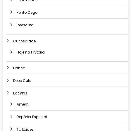
Ponto Cego
Reescuta
Curiosidade
Hoje na HIStória
Dança
Deep Cuts
Edcyhis
Amém
Repórter Especial
Tá Lóides