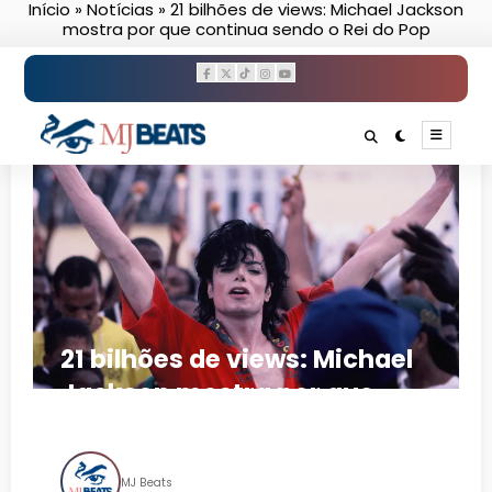
Início
»
Notícias
»
21 bilhões de views: Michael Jackson
Pular
mostra por que continua sendo o Rei do Pop
para
o
conteúdo
21 bilhões de views: Michael
Jackson mostra por que
continua sendo o Rei do Pop
MJ Beats