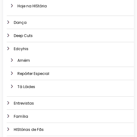
Hoje na HIStória
Dança
Deep Cuts
Edcyhis
Amém
Repórter Especial
Tá Lóides
Entrevistas
Família
HIStórias de Fãs