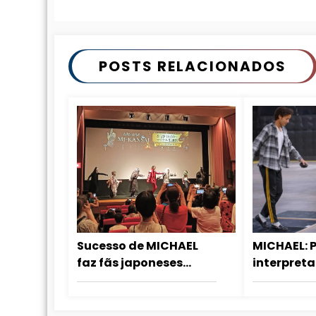
POSTS RELACIONADOS
Sucesso de MICHAEL
MICHAEL: 
faz fãs japoneses
interpreta
deixarem o karaokê
Pop, Jaaf
para dançar no
foi guiad
cinema
dançou co