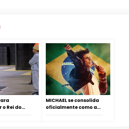
Para
MICHAEL se consolida
r o Rei do
oficialmente como a
ar Jackson
12ª maior bilheteria da
o por quem
história do Brasil
m ele