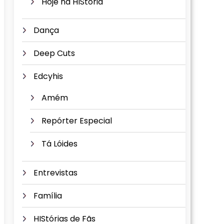
Hoje na HIStória
Dança
Deep Cuts
Edcyhis
Amém
Repórter Especial
Tá Lóides
Entrevistas
Família
HIStórias de Fãs