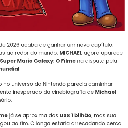
io de 2026 acaba de ganhar um novo capítulo.
as ao redor do mundo,
MICHAEL
agora aparece
Super Mario Galaxy: O Filme
na disputa pela
 mundial
.
do no universo da Nintendo parecia caminhar
mento inesperado da cinebiografia de
Michael
rio.
lme
já se aproxima dos
US$ 1 bilhão
, mas sua
gou ao fim. O longa estaria arrecadando cerca