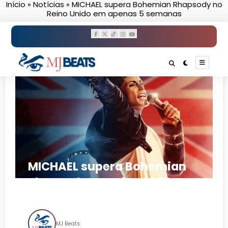
Início
»
Notícias
»
MICHAEL supera Bohemian Rhapsody no
Pular
Reino Unido em apenas 5 semanas
para
o
conteúdo
MICHAEL supera Bohemian
Rhapsody no Reino Unido em
apenas 5 semanas
MJ Beats