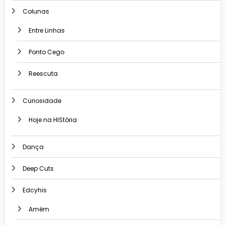
Colunas
Entre Linhas
Ponto Cego
Reescuta
Curiosidade
Hoje na HIStória
Dança
Deep Cuts
Edcyhis
Amém