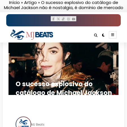
Início
»
Artigo
»
O sucesso explosivo do catálogo de
Pular
Michael Jackson não é nostalgia, é domínio de mercado
para
o
conteúdo
O sucesso explosivo do
catálogo de Michael Jackson
não é nostalgia, é domínio de
mercado
MJ Beats