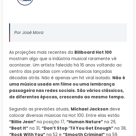
Por José Mora
As projeções mais recentes da
Billboard Hot 100
mostram algo que a indústria musical raramente vê
acontecer. Um artista falecido há 16 anos voltando ao
centro das paradas com várias músicas lançadas
décadas atrás. Não é apenas um hit viral isolado.
Não é
uma música usada em filme ou uma lembrança
passageira nas redes sociais. São vários clássicos,
de diferentes épocas, crescendo ao mesmo tempo.
Segundo as previsões atuais,
Michael Jackson
deve
colocar diversas músicas na Hot 100. Entre elas estão
“Billie Jean”
na posição 17,
“Human Nature”
na 29,
“Beat It”
na 31,
“Don’t Stop ’Til You Get Enough”
na 38,
“Rock With You”
na 52 e
“Smooth Criminal”
na 59.