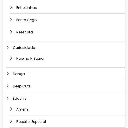
Entre Linhas
Ponto Cego
Reescuta
Curiosidade
Hoje na HIStória
Dança
Deep Cuts
Edcyhis
Amém
Repórter Especial