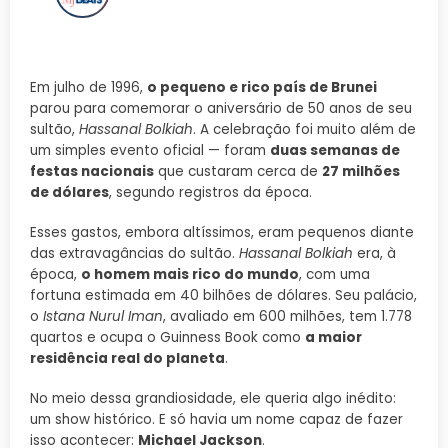
Em julho de 1996,
o pequeno e rico país de Brunei
parou para comemorar o aniversário de 50 anos de seu
sultão,
Hassanal Bolkiah
. A celebração foi muito além de
um simples evento oficial — foram
duas semanas de
festas nacionais
que custaram cerca de
27 milhões
de dólares
, segundo registros da época.
Esses gastos, embora altíssimos, eram pequenos diante
das extravagâncias do sultão.
Hassanal Bolkiah
era, à
época,
o homem mais rico do mundo
, com uma
fortuna estimada em 40 bilhões de dólares. Seu palácio,
o
Istana Nurul Iman
, avaliado em 600 milhões, tem 1.778
quartos e ocupa o Guinness Book como
a maior
residência real do planeta
.
No meio dessa grandiosidade, ele queria algo inédito:
um show histórico. E só havia um nome capaz de fazer
isso acontecer:
Michael Jackson
.