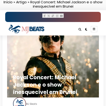
Início
»
Artigo
»
Royal Concert: Michael Jackson e o show
Pular
inesquecível em Brunei
para
o
conteúdo
Royal Concert: Michael
Jackson e o show
inesquecível em Brunei
MJ Beats