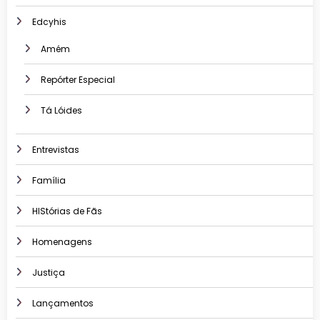
Edcyhis
Amém
Repórter Especial
Tá Lóides
Entrevistas
Família
HIStórias de Fãs
Homenagens
Justiça
Lançamentos