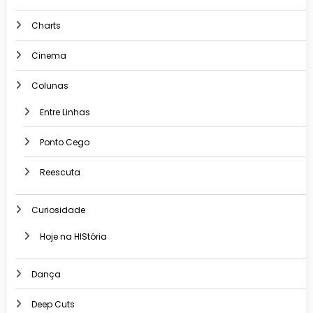
Charts
Cinema
Colunas
Entre Linhas
Ponto Cego
Reescuta
Curiosidade
Hoje na HIStória
Dança
Deep Cuts