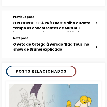
Previous post
O RECORDE ESTÁ PRÓXIMO: Saiba quanto
tempo os concorrentes de MICHAEL
levaram para chegar a US$ 800mi em
bilheteria
Next post
O veto de Ortega à versão ‘Bad Tour’ no
show de Brunei explicado
POSTS RELACIONADOS