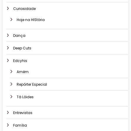
Curiosidade
Hoje na HIStória
Dança
Deep Cuts
Edcyhis
Amém
Repórter Especial
Tá Lóides
Entrevistas
Família