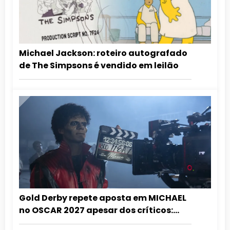
Michael Jackson: roteiro autografado
de The Simpsons é vendido em leilão
Gold Derby repete aposta em MICHAEL
no OSCAR 2027 apesar dos críticos:
”grandioso demais para ignorar!”