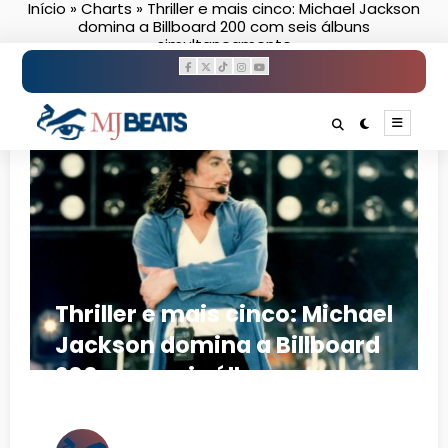
Início
»
Charts
»
Thriller e mais cinco: Michael Jackson
Pular
domina a Billboard 200 com seis álbuns
para
simultaneamente
o
conteúdo
Thriller e mais cinco: Michael
Jackson domina a Billboard
200 com seis álbuns
simultaneamente