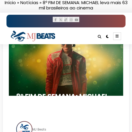
Início
»
Notícias
»
8º FIM DE SEMANA: MICHAEL leva mais 63
Pular
mil brasileiros ao cinema
para
o
conteúdo
8º FIM DE SEMANA: MICHAEL
leva mais 63 mil brasileiros ao
cinema
MJ Beats