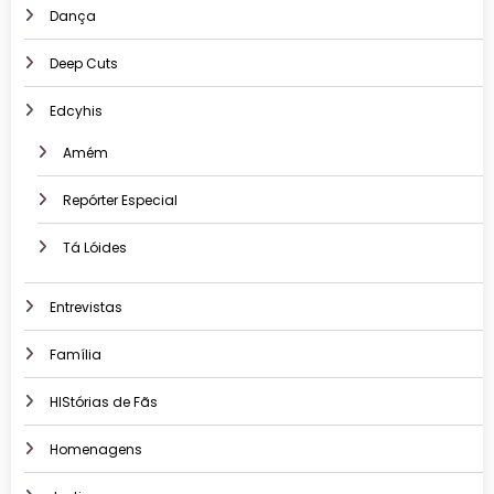
Dança
Deep Cuts
Edcyhis
Amém
Repórter Especial
Tá Lóides
Entrevistas
Família
HIStórias de Fãs
Homenagens