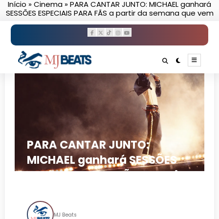
Início
»
Cinema
»
PARA CANTAR JUNTO: MICHAEL ganhará
Pular
SESSÕES ESPECIAIS PARA FÃS a partir da semana que vem
para
o
conteúdo
PARA CANTAR JUNTO:
MICHAEL ganhará SESSÕES
ESPECIAIS PARA FÃS a partir
da semana que vem
MJ Beats