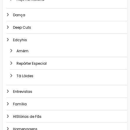
Dança
Deep Cuts
Edcyhis
Amém
Repórter Especial
Tá Lóides
Entrevistas
Família
HIStórias de Fãs
Homenagens