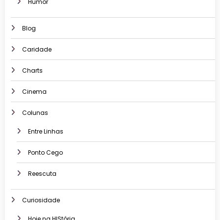
Humor
Blog
Caridade
Charts
Cinema
Colunas
Entre Linhas
Ponto Cego
Reescuta
Curiosidade
Hoje na HIStória