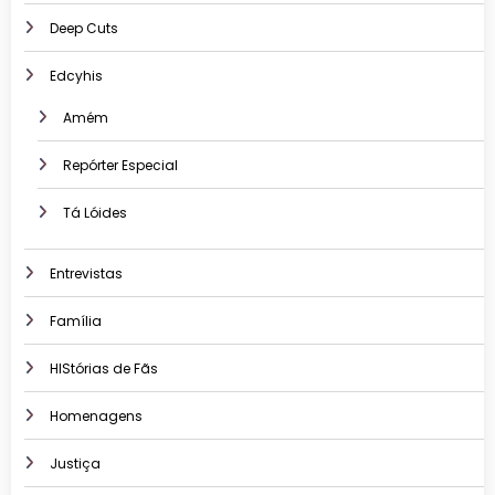
Deep Cuts
Edcyhis
Amém
Repórter Especial
Tá Lóides
Entrevistas
Família
HIStórias de Fãs
Homenagens
Justiça