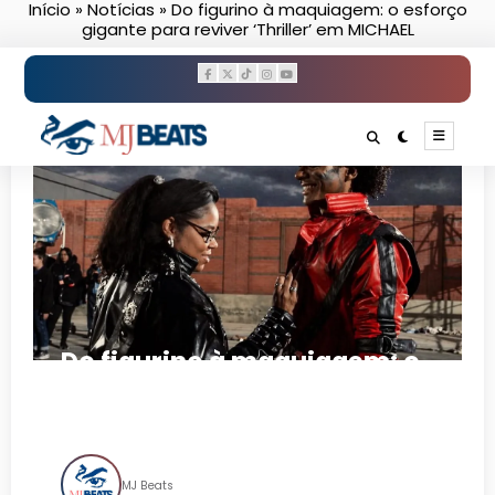
Início
»
Notícias
»
Do figurino à maquiagem: o esforço
Pular
gigante para reviver ‘Thriller’ em MICHAEL
para
o
conteúdo
Do figurino à maquiagem: o
esforço gigante para reviver
‘Thriller’ em MICHAEL
MJ Beats