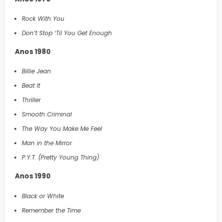
Rock With You
Don’t Stop ‘Til You Get Enough
Anos 1980
Billie Jean
Beat It
Thriller
Smooth Criminal
The Way You Make Me Feel
Man in the Mirror
P.Y.T. (Pretty Young Thing)
Anos 1990
Black or White
Remember the Time