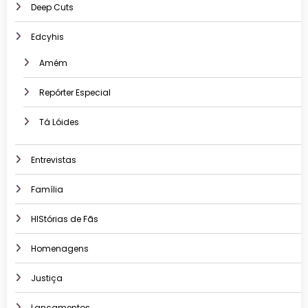
Deep Cuts
Edcyhis
Amém
Repórter Especial
Tá Lóides
Entrevistas
Família
HIStórias de Fãs
Homenagens
Justiça
Lançamentos