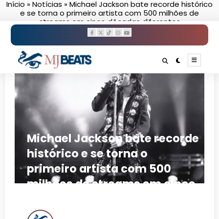
Início
»
Notícias
»
Michael Jackson bate recorde histórico
Pular
e se torna o primeiro artista com 500 milhões de
para
streams em cinco décadas diferentes
o
conteúdo
Michael Jackson bate recorde
histórico e se torna o
primeiro artista com 500
milhões de streams em cinco
décadas diferentes