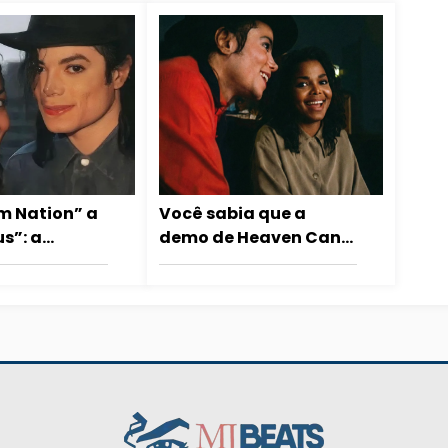
m Nation” a
Você sabia que a
s”: a
demo de Heaven Can
 Janet
Wait foi inicialmente
ue fazia
oferecida a Janet
ackson
Jackson?