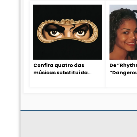
Confira quatro das
De ”Rhyth
músicas substituídas
”Dangerou
de última hora no
música de
álbum Dangerous
Jackson q
Michael J
dançar