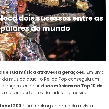
loca dois sucessos entre as
opulares do mundo
que sua música atravessa gerações.
Em uma
a música atual, o Rei do Pop conseguiu um
 alcançam: colocar
duas músicas no Top 10 do
s mais importantes da indústria musical.
Global 200
é um ranking criado pela revista