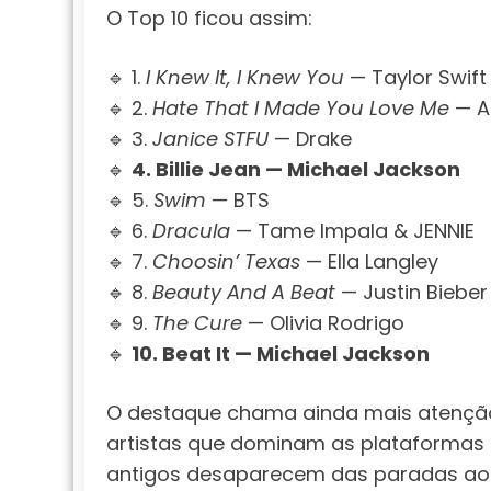
O Top 10 ficou assim:
🔹 1.
I Knew It, I Knew You
— Taylor Swift
🔹 2.
Hate That I Made You Love Me
— A
🔹 3.
Janice STFU
— Drake
🔹
4. Billie Jean — Michael Jackson
🔹 5.
Swim
— BTS
🔹 6.
Dracula
— Tame Impala & JENNIE
🔹 7.
Choosin’ Texas
— Ella Langley
🔹 8.
Beauty And A Beat
— Justin Bieber 
🔹 9.
The Cure
— Olivia Rodrigo
🔹
10. Beat It — Michael Jackson
O destaque chama ainda mais atenção
artistas que dominam as plataformas 
antigos desaparecem das paradas ao