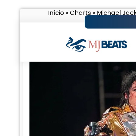
Início
»
Charts
»
Michael Jac
Pular
para
o
conteúdo