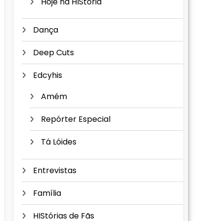
Hoje na HIStória
Dança
Deep Cuts
Edcyhis
Amém
Repórter Especial
Tá Lóides
Entrevistas
Família
HIStórias de Fãs