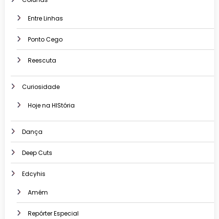
Entre Linhas
Ponto Cego
Reescuta
Curiosidade
Hoje na HIStória
Dança
Deep Cuts
Edcyhis
Amém
Repórter Especial