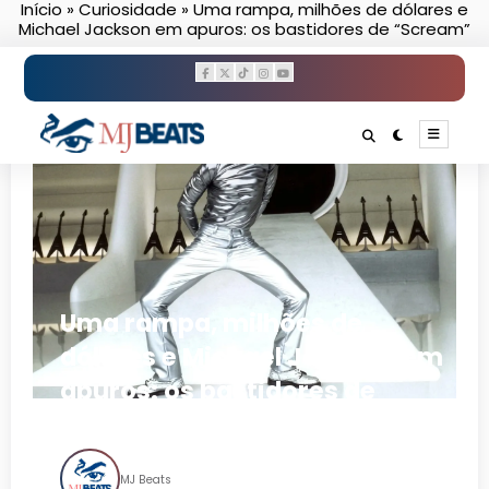
Início
»
Curiosidade
»
Uma rampa, milhões de dólares e
Pular
Michael Jackson em apuros: os bastidores de “Scream”
para
o
conteúdo
Uma rampa, milhões de
dólares e Michael Jackson em
apuros: os bastidores de
“Scream”
MJ Beats