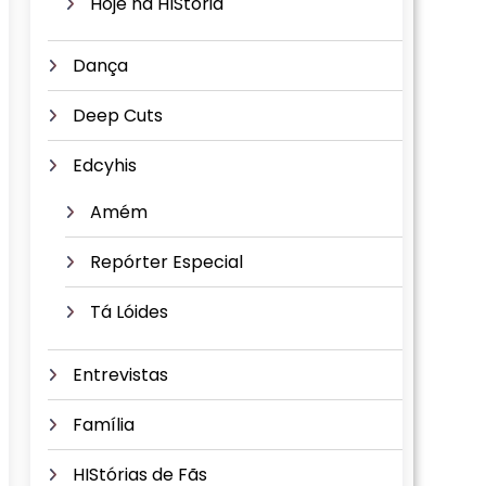
Hoje na HIStória
Dança
Deep Cuts
Edcyhis
Amém
Repórter Especial
Tá Lóides
Entrevistas
Família
HIStórias de Fãs