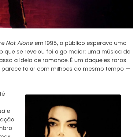
re Not Alone
em 1995, o público esperava uma
 o que se revelou foi algo maior: uma música de
assa a ideia de romance. É um daqueles raros
a parece falar com milhões ao mesmo tempo —
té
nd
e
vação
mbro
ímax