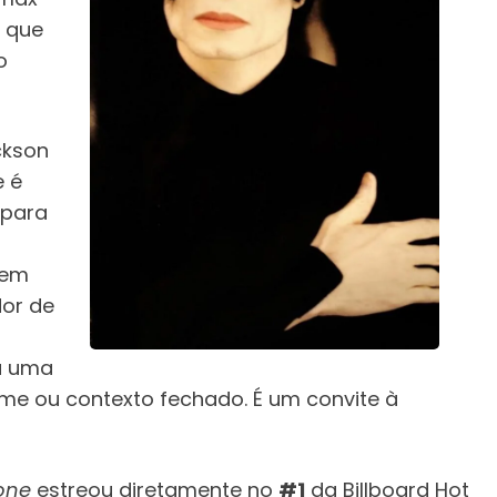
o que
o
ckson
e é
 para
cem
dor de
a uma
me ou contexto fechado. É um convite à
one
estreou diretamente no
#1
da Billboard Hot