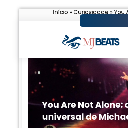
Início
»
Curiosidade
»
You 
Pular
para
o
conteúdo
You Are Not Alone:
universal de Micha