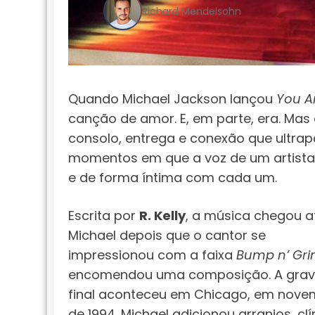
Richard Mendelsohn
Quando Michael Jackson lançou
You A
canção de amor. E, em parte, era. Mas
consolo, entrega e conexão que ultrap
momentos em que a voz de um artist
e de forma íntima com cada um.
Escrita por
R. Kelly
, a música chegou a
Michael depois que o cantor se
impressionou com a faixa
Bump n’ Gri
encomendou uma composição. A gra
final aconteceu em Chicago, em nove
de 1994. Michael adicionou arranjos, cl