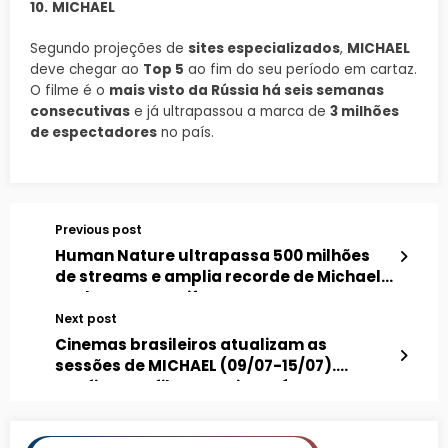
10.
MICHAEL
Segundo projeções de
sites especializados
,
MICHAEL
deve chegar ao
Top 5
ao fim do seu período em cartaz.
O filme é o
mais visto da Rússia há seis semanas
consecutivas
e já ultrapassou a marca de
3 milhões
de espectadores
no país.
Previous post
Human Nature ultrapassa 500 milhões
de streams e amplia recorde de Michael
Jackson no Spotify
Next post
Cinemas brasileiros atualizam as
sessões de MICHAEL (09/07-15/07).
Confira se o filme continuará em cartaz
na sua cidade!