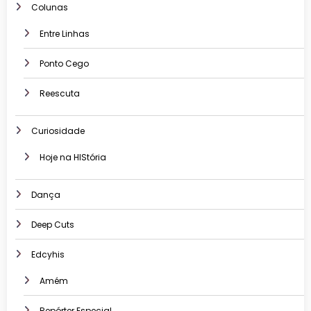
Colunas
Entre Linhas
Ponto Cego
Reescuta
Curiosidade
Hoje na HIStória
Dança
Deep Cuts
Edcyhis
Amém
Repórter Especial