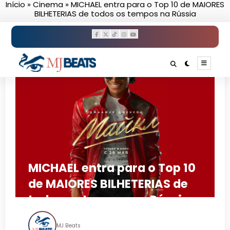
Início
»
Cinema
»
MICHAEL entra para o Top 10 de MAIORES
Pular
BILHETERIAS de todos os tempos na Rússia
para
o
conteúdo
MICHAEL entra para o Top 10
de MAIORES BILHETERIAS de
todos os tempos na Rússia
MJ Beats