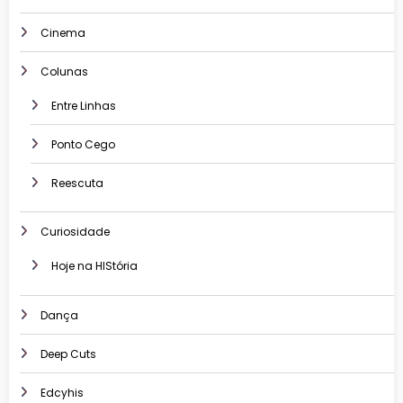
Cinema
Colunas
Entre Linhas
Ponto Cego
Reescuta
Curiosidade
Hoje na HIStória
Dança
Deep Cuts
Edcyhis