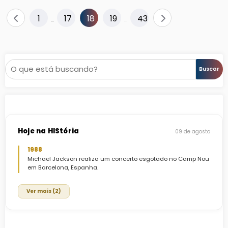
Paginação
1
17
18
19
43
…
…
de
posts
Pesquisar
Buscar
Hoje na HIStória
09 de agosto
1988
Michael Jackson realiza um concerto esgotado no Camp Nou
em Barcelona, Espanha.
Ver mais (2)