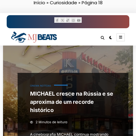
Início
»
Curiosidade
»
Página 18
Pular
para
o
conteúdo
CINEMA
NOTÍCIAS
MICHAEL cresce na Rússia e se
aproxima de um recorde
histórico
2 Minutos de leitura
A cinebiografia MICHAEL continua mostrando