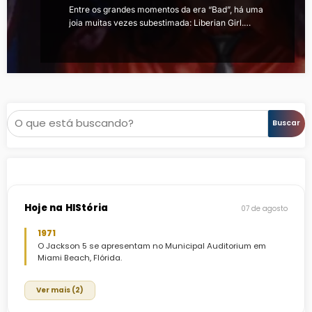
Entre os grandes momentos da era “Bad”, há uma
joia muitas vezes subestimada: Liberian Girl.…
Pesquisar
Buscar
Hoje na HIStória
07 de agosto
1971
O Jackson 5 se apresentam no Municipal Auditorium em
Miami Beach, Flórida.
Ver mais (2)