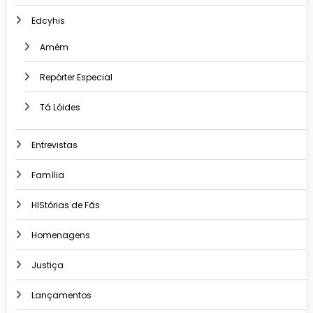
Edcyhis
Amém
Repórter Especial
Tá Lóides
Entrevistas
Família
HIStórias de Fãs
Homenagens
Justiça
Lançamentos