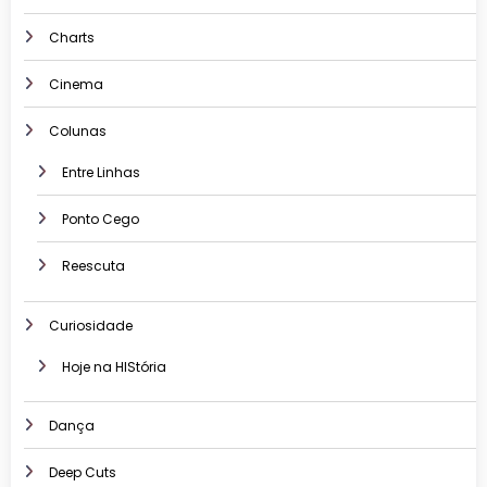
Charts
Cinema
Colunas
Entre Linhas
Ponto Cego
Reescuta
Curiosidade
Hoje na HIStória
Dança
Deep Cuts