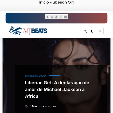
Início
»
Liberian Girl
Pular
para
o
conteúdo
CURIOSIDADE
MÚSICA
Liberian Girl: A declaração de
amor de Michael Jackson à
África
3 Minutos de leitura