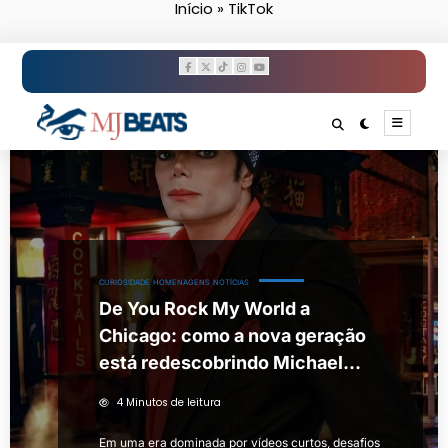
Início
»
TikTok
Pular
para
o
conteúdo
CURIOSIDADE
HOMENAGENS
NOTÍCIAS
De You Rock My World a
Chicago: como a nova geração
está redescobrindo Michael
Jackson
4 Minutos de leitura
Em uma era dominada por vídeos curtos, desafios