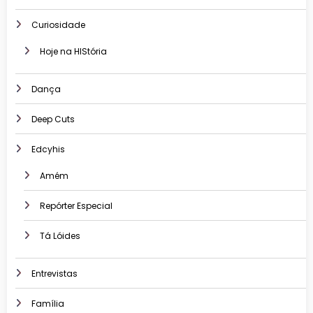
Curiosidade
Hoje na HIStória
Dança
Deep Cuts
Edcyhis
Amém
Repórter Especial
Tá Lóides
Entrevistas
Família