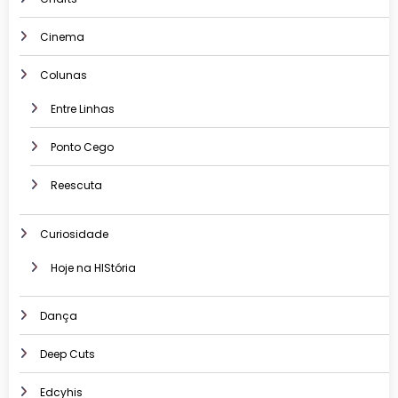
Cinema
Colunas
Entre Linhas
Ponto Cego
Reescuta
Curiosidade
Hoje na HIStória
Dança
Deep Cuts
Edcyhis