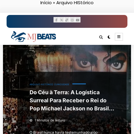
Início
»
Arquivo HIStórico
Pular
para
o
conteúdo
ARQUIVO HISTÓRICO
CURIOSIDADE
Do Céu à Terra: A Logística
Surreal Para Receber o Rei do
Pop Michael Jackson no Brasil
(1993)
1 Minutos de leitura
O Brasil nunca havia testemunhado algo