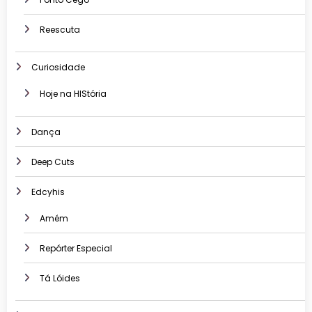
Reescuta
Curiosidade
Hoje na HIStória
Dança
Deep Cuts
Edcyhis
Amém
Repórter Especial
Tá Lóides