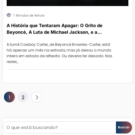
7 Minutos de leitura
A História que Tentaram Apagar: O Grito de
Beyoncé, A Luta de Michael Jackson, e a
Herança que Nunca Morrerá
A turnê Cowboy Carter, de Beyoncé Knowles-Carter, está
há apenas um mês na estrada, mas já deixou o mundo
inteiro em estado de reflexão. Ou deveria ter deixado. Nas
redes,…
Paginação
1
2
de
posts
Pesquisar
Buscar