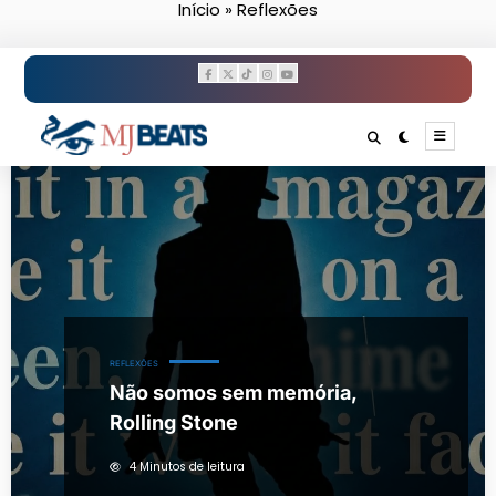
Início
»
Reflexões
Pular
para
o
conteúdo
REFLEXÕES
Não somos sem memória,
Rolling Stone
4 Minutos de leitura