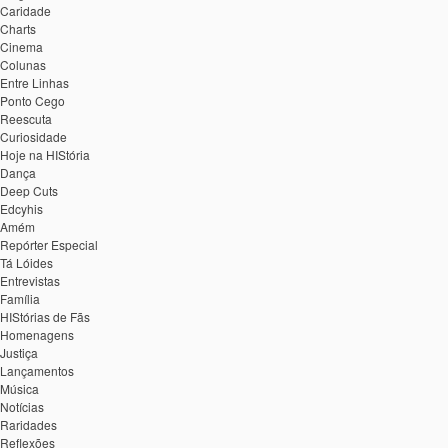
Caridade
Charts
Cinema
Colunas
Entre Linhas
Ponto Cego
Reescuta
Curiosidade
Hoje na HIStória
Dança
Deep Cuts
Edcyhis
Amém
Repórter Especial
Tá Lóides
Entrevistas
Família
HIStórias de Fãs
Homenagens
Justiça
Lançamentos
Música
Notícias
Raridades
Reflexões