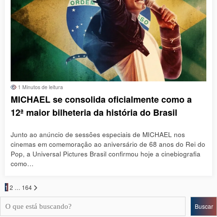
1 Minutos de leitura
MICHAEL se consolida oficialmente como a
12ª maior bilheteria da história do Brasil
Junto ao anúncio de sessões especiais de MICHAEL nos
cinemas em comemoração ao aniversário de 68 anos do Rei do
Pop, a Universal Pictures Brasil confirmou hoje a cinebiografia
como…
Paginação
1
2
…
164
de
Pesquisar
posts
Buscar