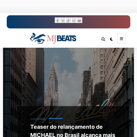
Pular
para
o
conteúdo
CURIOSIDADE
Teaser do relançamento de
MICHAEL no Brasil alcança mais