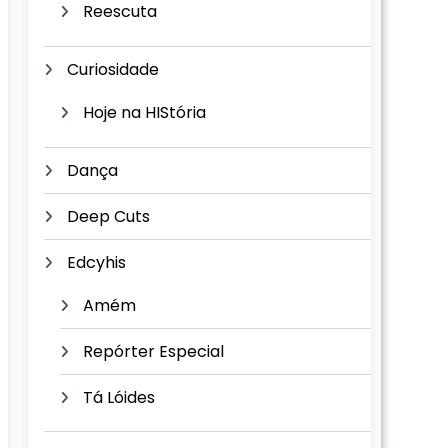
Reescuta
Curiosidade
Hoje na HIStória
Dança
Deep Cuts
Edcyhis
Amém
Repórter Especial
Tá Lóides