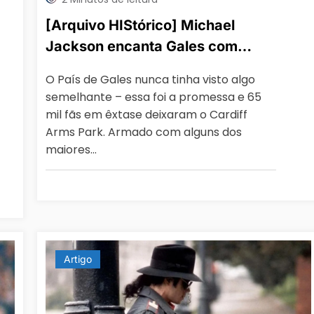
[Arquivo HIStórico] Michael
Jackson encanta Gales com
Show histórico no Cardiff Arms
O País de Gales nunca tinha visto algo
Park
semelhante – essa foi a promessa e 65
mil fãs em êxtase deixaram o Cardiff
Arms Park. Armado com alguns dos
maiores…
Artigo