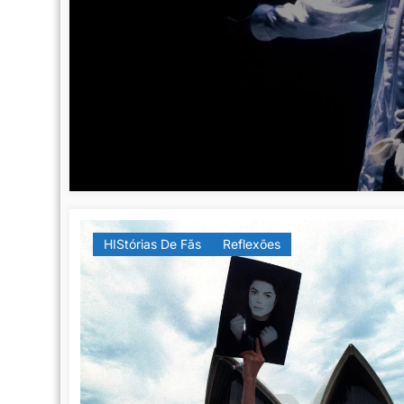
HIStórias De Fãs
Reflexões